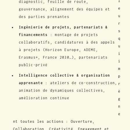
l
diagnostic, feuille de route,
e
gouvernance, alignement des équipes et
u
des parties prenantes
r
Ingénierie de projets, partenariats &
s
financements
: montage de projets
q
collaboratifs, candidatures à des appels
u
à projets (Horizon Europe, ADEME,
i
Erasmus+, France 2030…), partenariats
i
public-privé
m
Intelligence collective & organisation
p
apprenante
: ateliers de co-construction,
r
animation de dynamiques collectives,
è
amélioration continue
g
n
e
nt toutes les actions : Ouverture,
Collaboration, Créativité, Engagement et