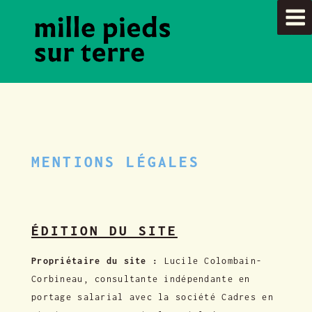
Aller
au
Men
contenu
u
principal
MENTIONS LÉGALES
ÉDITION DU SITE
Propriétaire du site :
Lucile Colombain-
Corbineau, consultante indépendante en
portage salarial avec la société Cadres en