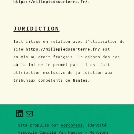
https://millepiedssurterre.fr/
.
JURIDICTION
Tout litige en relation avec l’utilisation du
site
https://millepiedssurterre.fr/
est
soumis au droit français. En dehors des cas
où la loi ne le permet pas, il est fait
attribution exclusive de juridiction aux
tribunaux compétents de
Nantes
.
LinkedIn
E-mail
Site propulsé par
Wordpress
, identité
visuelle
Camille Van Haecke
-
Mentions